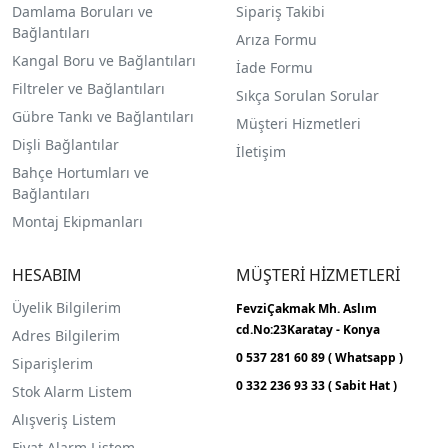
Damlama Boruları ve
Sipariş Takibi
Bağlantıları
Arıza Formu
Kangal Boru ve Bağlantıları
İade Formu
Filtreler ve Bağlantıları
Sıkça Sorulan Sorular
Gübre Tankı ve Bağlantılar
ı
Müşteri Hizmetleri
Dişli Bağlantılar
İletişim
Bahçe Hortumları ve
Bağlantıları
Montaj Ekipmanları
HESABIM
MÜŞTERİ HİZMETLERİ
Üyelik Bilgilerim
FevziÇakmak Mh.
Aslım
cd.No:23
Karatay - Konya
Adres Bilgilerim
0 537 281 60 89 ( Whatsapp )
Siparişlerim
0 332 236 93 33 ( Sabit Hat )
Stok Alarm Listem
Alışveriş Listem
Fiyat Alarm Listem