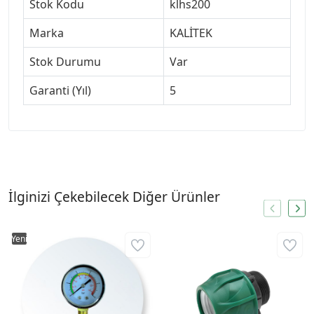
Stok Kodu
klhs200
Marka
KALİTEK
Stok Durumu
Var
Garanti (Yıl)
5
İlginizi Çekebilecek Diğer Ürünler
Yeni