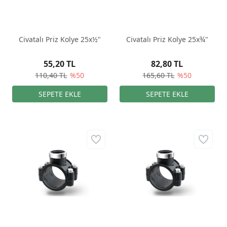
Civatalı Priz Kolye 25x½"
Civatalı Priz Kolye 25x¾"
55,20 TL
82,80 TL
110,40 TL
%50
165,60 TL
%50