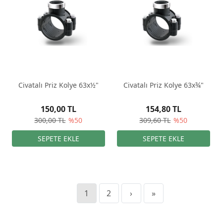
Civatalı Priz Kolye 63x½"
Civatalı Priz Kolye 63x¾"
150,00 TL
154,80 TL
300,00 TL
%50
309,60 TL
%50
1
2
›
»