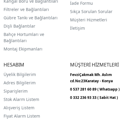
Kangal Boru ve Bağlantıları
İade Formu
Filtreler ve Bağlantıları
Sıkça Sorulan Sorular
Gübre Tankı ve Bağlantılar
ı
Müşteri Hizmetleri
Dişli Bağlantılar
İletişim
Bahçe Hortumları ve
Bağlantıları
Montaj Ekipmanları
HESABIM
MÜŞTERİ HİZMETLERİ
Üyelik Bilgilerim
FevziÇakmak Mh.
Aslım
cd.No:23
Karatay - Konya
Adres Bilgilerim
0 537 281 60 89 ( Whatsapp )
Siparişlerim
0 332 236 93 33 ( Sabit Hat )
Stok Alarm Listem
Alışveriş Listem
Fiyat Alarm Listem