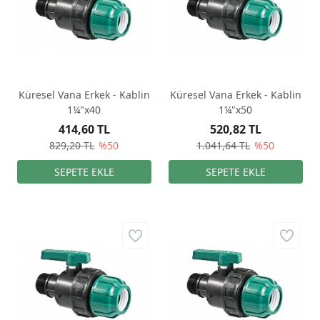
Küresel Vana Erkek - Kablin
Küresel Vana Erkek - Kablin
1¼"x40
1¼"x50
414,60 TL
520,82 TL
829,20 TL
%50
1.041,64 TL
%50