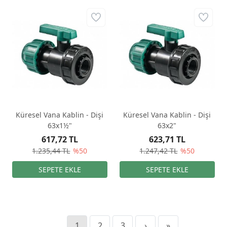
Küresel Vana Kablin - Dişi
Küresel Vana Kablin - Dişi
63x1½"
63x2"
617,72 TL
623,71 TL
1.235,44 TL
%50
1.247,42 TL
%50
1
2
3
›
»