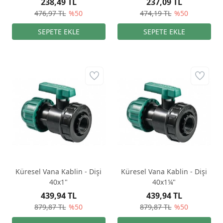
238,49 TL
237,09 TL
476,97 TL
%50
474,19 TL
%50
Küresel Vana Kablin - Dişi
Küresel Vana Kablin - Dişi
40x1"
40x1¼"
439,94 TL
439,94 TL
879,87 TL
%50
879,87 TL
%50