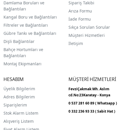
Damlama Boruları ve
Sipariş Takibi
Bağlantıları
Arıza Formu
Kangal Boru ve Bağlantıları
İade Formu
Filtreler ve Bağlantıları
Sıkça Sorulan Sorular
Gübre Tankı ve Bağlantılar
ı
Müşteri Hizmetleri
Dişli Bağlantılar
İletişim
Bahçe Hortumları ve
Bağlantıları
Montaj Ekipmanları
HESABIM
MÜŞTERİ HİZMETLERİ
Üyelik Bilgilerim
FevziÇakmak Mh.
Aslım
cd.No:23
Karatay - Konya
Adres Bilgilerim
0 537 281 60 89 ( Whatsapp )
Siparişlerim
0 332 236 93 33 ( Sabit Hat )
Stok Alarm Listem
Alışveriş Listem
Fiyat Alarm Listem