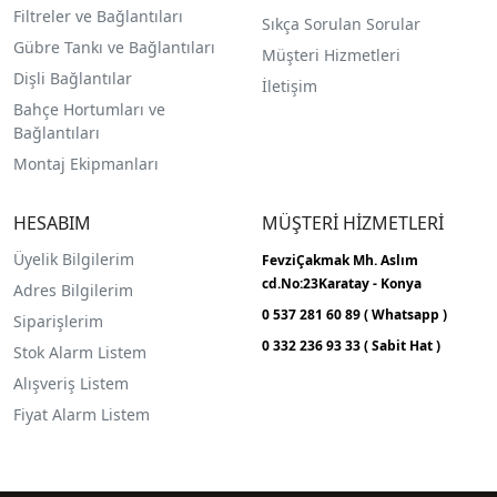
Filtreler ve Bağlantıları
Sıkça Sorulan Sorular
Gübre Tankı ve Bağlantılar
ı
Müşteri Hizmetleri
Dişli Bağlantılar
İletişim
Bahçe Hortumları ve
Bağlantıları
Montaj Ekipmanları
HESABIM
MÜŞTERİ HİZMETLERİ
Üyelik Bilgilerim
FevziÇakmak Mh.
Aslım
cd.No:23
Karatay - Konya
Adres Bilgilerim
0 537 281 60 89 ( Whatsapp )
Siparişlerim
0 332 236 93 33 ( Sabit Hat )
Stok Alarm Listem
Alışveriş Listem
Fiyat Alarm Listem