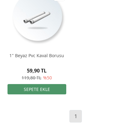
1" Beyaz Pvc Kaval Borusu
59,90 TL
119,80 TL
%50
1