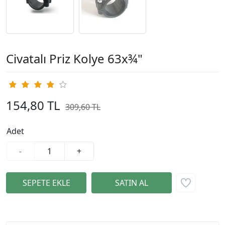
Civatalı Priz Kolye 63x¾"
154,80 TL
309,60 TL
%50
Adet
-
+