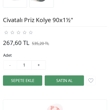
Civatalı Priz Kolye 90x1½"
267,60 TL
535,20 TL
%50
Adet
-
+