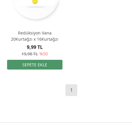
Redüksiyon Vana
20Kurtağzı x 16Kurtağzı
9,99 TL
19,98 TL
%50
1