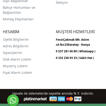
Dişli Bağlantılar
İletişim
Bahçe Hortumları ve
Bağlantıları
Montaj Ekipmanları
HESABIM
MÜŞTERİ HİZMETLERİ
Üyelik Bilgilerim
FevziÇakmak Mh.
Aslım
cd.No:23
Karatay - Konya
Adres Bilgilerim
0 537 281 60 89 ( Whatsapp )
Siparişlerim
0 332 236 93 33 ( Sabit Hat )
Stok Alarm Listem
Alışveriş Listem
Fiyat Alarm Listem
Havale ile ödemelerde sepette anında % 5 indirim.