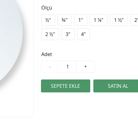
Ölçü
½"
¾"
1"
1 ¼"
1 ½"
2
2 ½"
3"
4"
Adet
-
+