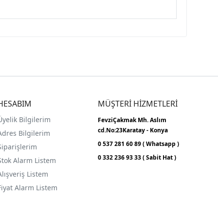
HESABIM
MÜŞTERİ HİZMETLERİ
Üyelik Bilgilerim
FevziÇakmak Mh.
Aslım
cd.No:23
Karatay - Konya
Adres Bilgilerim
0 537 281 60 89 ( Whatsapp )
Siparişlerim
0 332 236 93 33 ( Sabit Hat )
Stok Alarm Listem
Alışveriş Listem
Fiyat Alarm Listem