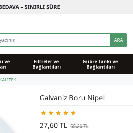
BEDAVA – SINIRLI SÜRE
ARA
u ve 
Filtreler ve 
Gübre Tankı ve 
arı
Bağlantıları
Bağlantıları
KALİTEK
Galvaniz Boru Nipel
27,60 TL
55,20 TL
%50