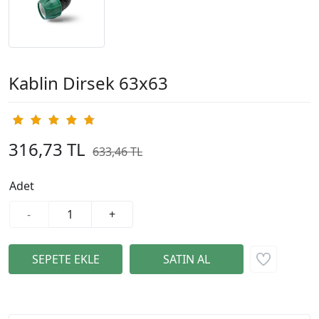
Kablin Dirsek 63x63
316,73 TL
633,46 TL
%50
Adet
-
+