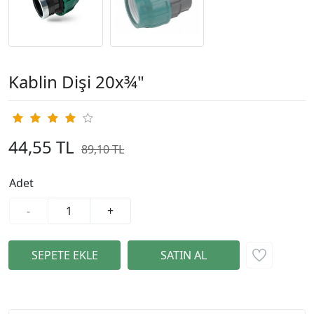
Kablin Dişi 20x¾"
44,55 TL
89,10 TL
%50
Adet
-
+