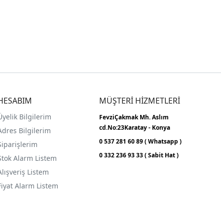
HESABIM
MÜŞTERİ HİZMETLERİ
Üyelik Bilgilerim
FevziÇakmak Mh.
Aslım
cd.No:23
Karatay - Konya
Adres Bilgilerim
0 537 281 60 89 ( Whatsapp )
Siparişlerim
0 332 236 93 33 ( Sabit Hat )
Stok Alarm Listem
Alışveriş Listem
Fiyat Alarm Listem