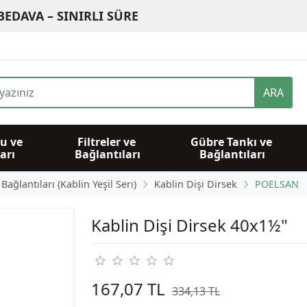
BEDAVA – SINIRLI SÜRE
ARA
u ve 
Filtreler ve 
Gübre Tankı ve 
arı
Bağlantıları
Bağlantıları
ağlantıları (Kablin Yeşil Seri)
Kablin Dişi Dirsek
POELSAN
Kablin Dişi Dirsek 40x1½"
167,07 TL
334,13 TL
%50