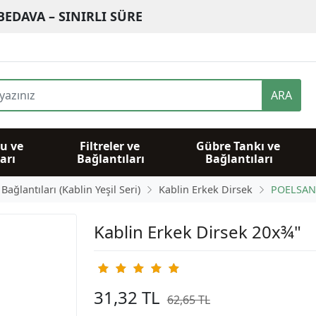
BEDAVA – SINIRLI SÜRE
ARA
u ve 
Filtreler ve 
Gübre Tankı ve 
arı
Bağlantıları
Bağlantıları
ağlantıları (Kablin Yeşil Seri)
Kablin Erkek Dirsek
POELSAN
Kablin Erkek Dirsek 20x¾"
31,32 TL
62,65 TL
%50