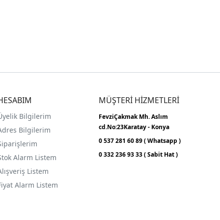
HESABIM
MÜŞTERİ HİZMETLERİ
Üyelik Bilgilerim
FevziÇakmak Mh.
Aslım
cd.No:23
Karatay - Konya
Adres Bilgilerim
0 537 281 60 89 ( Whatsapp )
Siparişlerim
0 332 236 93 33 ( Sabit Hat )
Stok Alarm Listem
Alışveriş Listem
Fiyat Alarm Listem