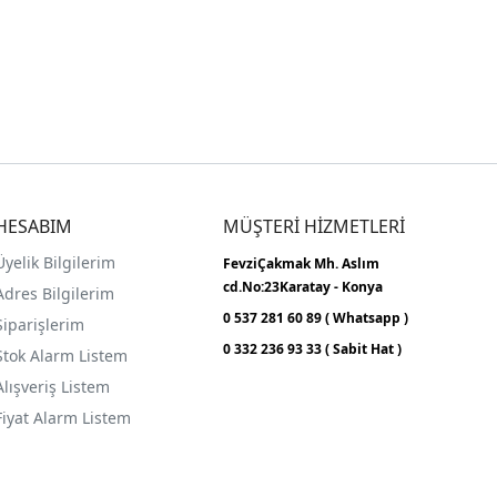
HESABIM
MÜŞTERİ HİZMETLERİ
Üyelik Bilgilerim
FevziÇakmak Mh.
Aslım
cd.No:23
Karatay - Konya
Adres Bilgilerim
0 537 281 60 89 ( Whatsapp )
Siparişlerim
0 332 236 93 33 ( Sabit Hat )
Stok Alarm Listem
Alışveriş Listem
Fiyat Alarm Listem