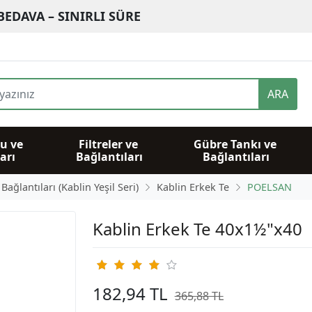
BEDAVA – SINIRLI SÜRE
ARA
u ve 
Filtreler ve 
Gübre Tankı ve 
arı
Bağlantıları
Bağlantıları
ağlantıları (Kablin Yeşil Seri)
Kablin Erkek Te
POELSAN
Kablin Erkek Te 40x1½"x40
182,94 TL
365,88 TL
%50