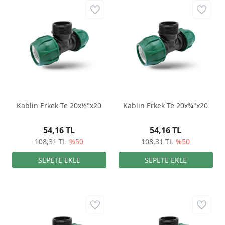
Kablin Erkek Te 20x½"x20
Kablin Erkek Te 20x¾"x20
54,16 TL
54,16 TL
108,31 TL
%50
108,31 TL
%50