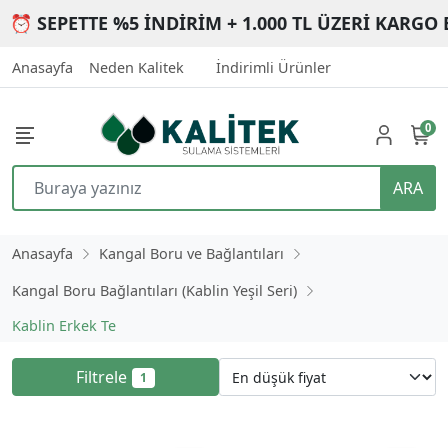
⏰ SEPETTE %5 İNDİRİM + 1.000 TL ÜZERİ KARGO 
Anasayfa
Neden Kalitek
İndirimli Ürünler
0
ARA
Anasayfa
Kangal Boru ve Bağlantıları
Kangal Boru Bağlantıları (Kablin Yeşil Seri)
Kablin Erkek Te
Filtrele
1