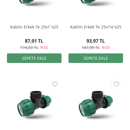
Kablin Erkek Te 25x1"x25
Kablin Erkek Te 25x1¼"x25
87,01 TL
93,97 TL
174,03 TL
%50
187,95 TL
%50