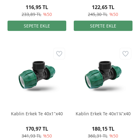
116,95 TL
122,65 TL
233,89 TL
%50
245,30 TL
%50
Kablin Erkek Te 40x1"x40
Kablin Erkek Te 40x1¼"x40
170,97 TL
180,15 TL
341,93 TL
%50
360,31 TL
%50