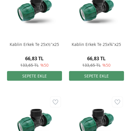
Kablin Erkek Te 25x½"x25
Kablin Erkek Te 25x¾"x25
66,83 TL
66,83 TL
133,65 TL
%50
133,65 TL
%50