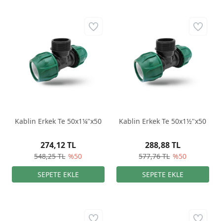
Kablin Erkek Te 50x1¼"x50
Kablin Erkek Te 50x1½"x50
274,12 TL
288,88 TL
548,25 TL
%50
577,76 TL
%50