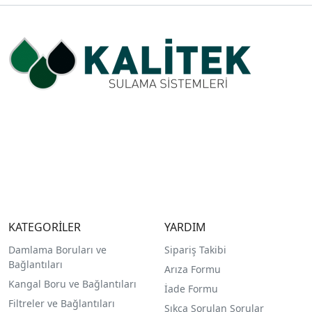
KATEGORİLER
YARDIM
Damlama Boruları ve
Sipariş Takibi
Bağlantıları
Arıza Formu
Kangal Boru ve Bağlantıları
İade Formu
Filtreler ve Bağlantıları
Sıkça Sorulan Sorular