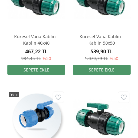
Küresel Vana Kablin -
Küresel Vana Kablin -
Kablin 40x40
Kablin 50x50
467,22 TL
539,90 TL
934,45 TL
%50
1.079,79 TL
%50
Yeni