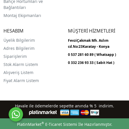
Bahçe Hortumları ve
Bağlantıları
Montaj Ekipmanları
HESABIM
MÜŞTERİ HİZMETLERİ
Üyelik Bilgilerim
FevziÇakmak Mh.
Aslım
cd.No:23
Karatay - Konya
Adres Bilgilerim
0 537 281 60 89 ( Whatsapp )
Siparişlerim
0 332 236 93 33 ( Sabit Hat )
Stok Alarm Listem
Alışveriş Listem
Fiyat Alarm Listem
Havale ile ödemelerde sepette anında % 5 indirim.
®
PlatinMarket
E-Ticaret Sistemi
İle Hazırlanmıştır.