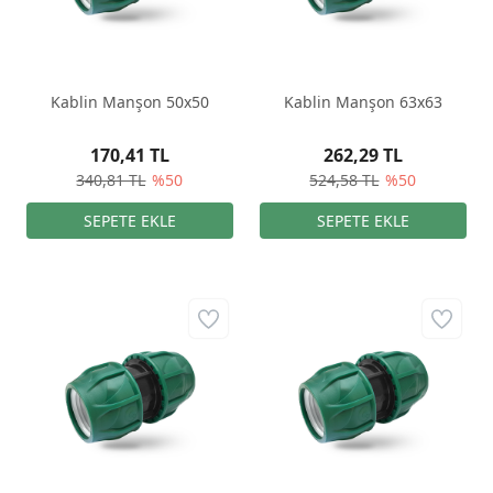
Kablin Manşon 50x50
Kablin Manşon 63x63
170,41 TL
262,29 TL
340,81 TL
%50
524,58 TL
%50