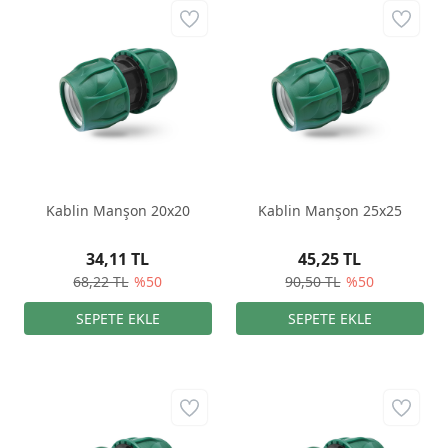
Kablin Manşon 20x20
Kablin Manşon 25x25
34,11 TL
45,25 TL
68,22 TL
%50
90,50 TL
%50