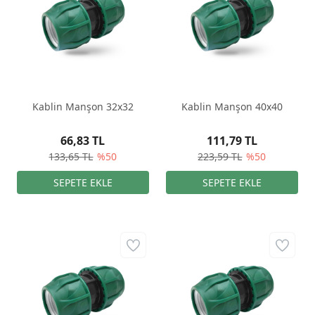
Kablin Manşon 32x32
Kablin Manşon 40x40
66,83 TL
111,79 TL
133,65 TL
%50
223,59 TL
%50