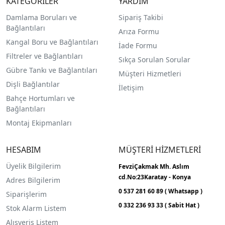
KATEGORİLER
YARDIM
Damlama Boruları ve
Sipariş Takibi
Bağlantıları
Arıza Formu
Kangal Boru ve Bağlantıları
İade Formu
Filtreler ve Bağlantıları
Sıkça Sorulan Sorular
Gübre Tankı ve Bağlantılar
ı
Müşteri Hizmetleri
Dişli Bağlantılar
İletişim
Bahçe Hortumları ve
Bağlantıları
Montaj Ekipmanları
HESABIM
MÜŞTERİ HİZMETLERİ
Üyelik Bilgilerim
FevziÇakmak Mh.
Aslım
cd.No:23
Karatay - Konya
Adres Bilgilerim
0 537 281 60 89 ( Whatsapp )
Siparişlerim
0 332 236 93 33 ( Sabit Hat )
Stok Alarm Listem
Alışveriş Listem