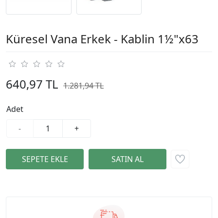
Küresel Vana Erkek - Kablin 1½"x63
640,97 TL
1.281,94 TL
%50
Adet
-
+