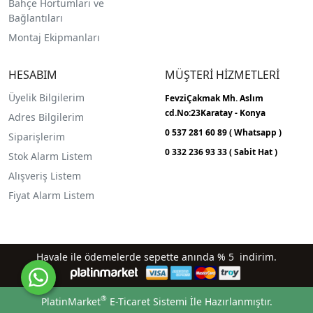
Bahçe Hortumları ve
Bağlantıları
Montaj Ekipmanları
HESABIM
MÜŞTERİ HİZMETLERİ
Üyelik Bilgilerim
FevziÇakmak Mh.
Aslım
cd.No:23
Karatay - Konya
Adres Bilgilerim
0 537 281 60 89 ( Whatsapp )
Siparişlerim
0 332 236 93 33 ( Sabit Hat )
Stok Alarm Listem
Alışveriş Listem
Fiyat Alarm Listem
Havale ile ödemelerde sepette anında % 5 indirim.
®
PlatinMarket
E-Ticaret Sistemi
İle Hazırlanmıştır.