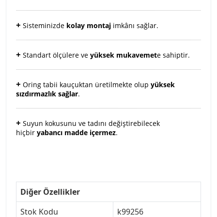
+
Sisteminizde
kolay montaj
imkânı sağlar.
+
Standart ölçülere ve
yüksek mukavemet
e sahiptir.
+
Oring tabii kauçuktan üretilmekte olup
yüksek
sızdırmazlık sağlar
.
+
Suyun kokusunu ve tadını değiştirebilecek
hiçbir
yabancı madde içermez
.
Diğer Özellikler
Stok Kodu
k99256