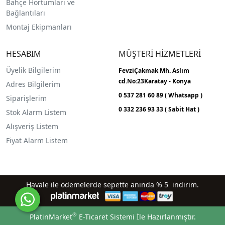
Bahçe Hortumları ve
Bağlantıları
Montaj Ekipmanları
HESABIM
MÜŞTERİ HİZMETLERİ
Üyelik Bilgilerim
FevziÇakmak Mh.
Aslım
cd.No:23
Karatay - Konya
Adres Bilgilerim
0 537 281 60 89 ( Whatsapp )
Siparişlerim
0 332 236 93 33 ( Sabit Hat )
Stok Alarm Listem
Alışveriş Listem
Fiyat Alarm Listem
Havale ile ödemelerde sepette anında % 5 indirim.
®
PlatinMarket
E-Ticaret Sistemi
İle Hazırlanmıştır.