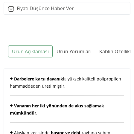
Fiyatı Düşünce Haber Ver
Ürün Açıklaması
Ürün Yorumları
Kablin Özellikl
+
Darbelere karşı dayanıklı
, yüksek kaliteli polipropilen
hammaddeden üretilmiştir.
+
Vananın her iki yönünden de akış sağlamak
mümkündür
.
+
Akışkan geçişinde
basınç ve debi
kaybına sebep