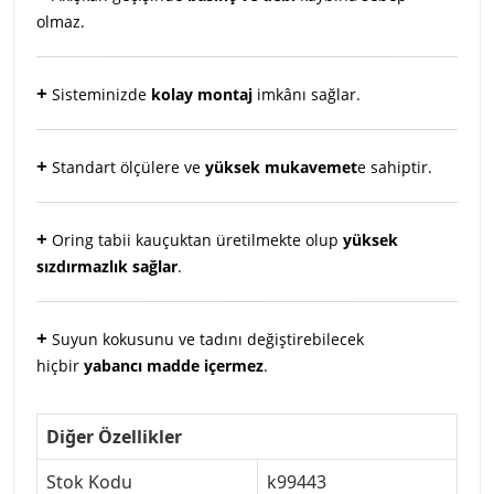
olmaz.
+
Sisteminizde
kolay montaj
imkânı sağlar.
+
Standart ölçülere ve
yüksek mukavemet
e sahiptir.
+
Oring tabii kauçuktan üretilmekte olup
yüksek
sızdırmazlık sağlar
.
+
Suyun kokusunu ve tadını değiştirebilecek
hiçbir
yabancı madde içermez
.
Diğer Özellikler
Stok Kodu
k99443