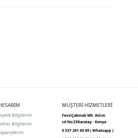
HESABIM
MÜŞTERİ HİZMETLERİ
Üyelik Bilgilerim
FevziÇakmak Mh.
Aslım
cd.No:23
Karatay - Konya
Adres Bilgilerim
0 537 281 60 89 ( Whatsapp )
Siparişlerim