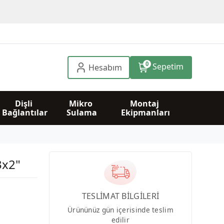
0
Sepetim
Hesabım
Dişli 
Mikro 
Montaj 
Bağlantılar
Sulama
Ekipmanları
3x2"
TESLİMAT BİLGİLERİ
Ürününüz gün içerisinde teslim
edilir