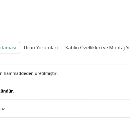
klaması
Ürün Yorumları
Kablin Özellikleri ve Montaj 
ilen hammaddeden üretilmiştir.
kündür
.
az.