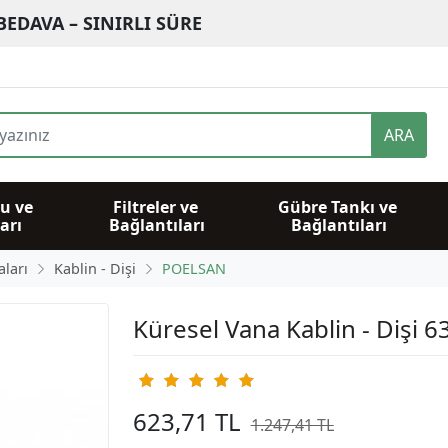
BEDAVA – SINIRLI SÜRE
ARA
u ve 
Filtreler ve 
Gübre Tankı ve 
arı
Bağlantıları
Bağlantıları
ları
Kablin - Dişi
POELSAN
Küresel Vana Kablin - Dişi 6
623,71 TL
1.247,41 TL
%50