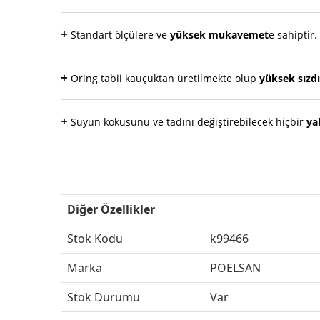
+
Standart ölçülere ve
yüksek mukavemet
e sahiptir.
+
Oring tabii kauçuktan üretilmekte olup
yüksek sızdı
+
Suyun kokusunu ve tadını değiştirebilecek hiçbir
ya
Diğer Özellikler
Stok Kodu
k99466
Marka
POELSAN
Stok Durumu
Var