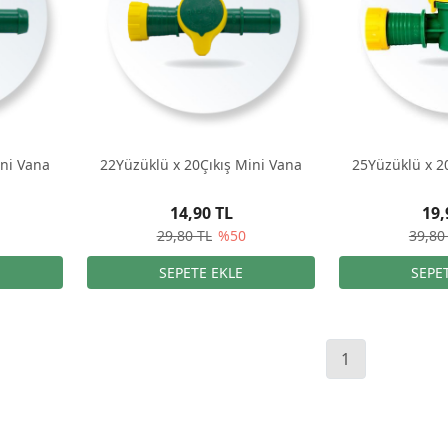
ini Vana
22Yüzüklü x 20Çıkış Mini Vana
25Yüzüklü x 2
14,90 TL
19,
29,80 TL
%50
39,80
1