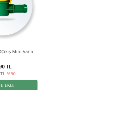
0Çıkış Mini Vana
90 TL
 TL
%50