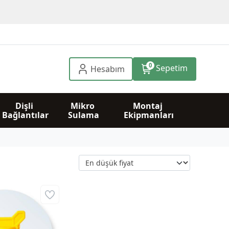
0
Sepetim
Hesabım
Dişli 
Mikro 
Montaj 
Bağlantılar
Sulama
Ekipmanları