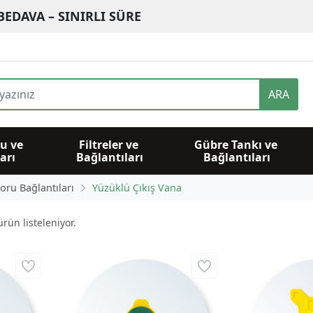
BEDAVA – SINIRLI SÜRE
ARA
u ve 
Filtreler ve 
Gübre Tankı ve 
arı
Bağlantıları
Bağlantıları
Boru Bağlantıları
Yüzüklü Çıkış Vana
rün listeleniyor.