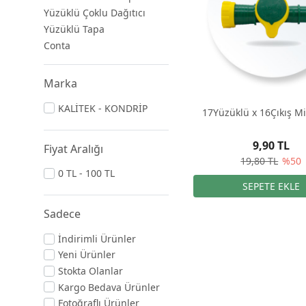
Yüzüklü Çoklu Dağıtıcı
Yüzüklü Tapa
Conta
Marka
KALİTEK - KONDRİP
17Yüzüklü x 16Çıkış M
9,90 TL
Fiyat Aralığı
19,80 TL
%50
0 TL - 100 TL
Sadece
İndirimli Ürünler
Yeni Ürünler
Stokta Olanlar
Kargo Bedava Ürünler
Fotoğraflı Ürünler