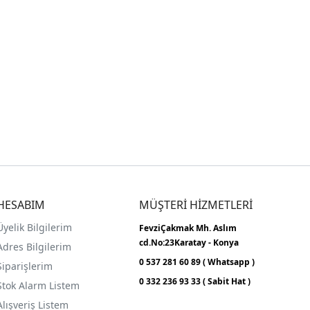
HESABIM
MÜŞTERİ HİZMETLERİ
Üyelik Bilgilerim
FevziÇakmak Mh.
Aslım
cd.No:23
Karatay - Konya
Adres Bilgilerim
0 537 281 60 89 ( Whatsapp )
Siparişlerim
0 332 236 93 33 ( Sabit Hat )
Stok Alarm Listem
Alışveriş Listem