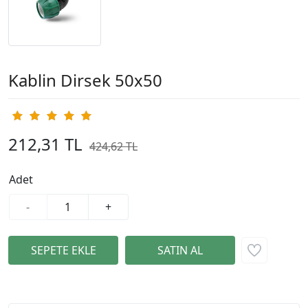
Kablin Dirsek 50x50
212,31 TL
424,62 TL
%50
Adet
-
+