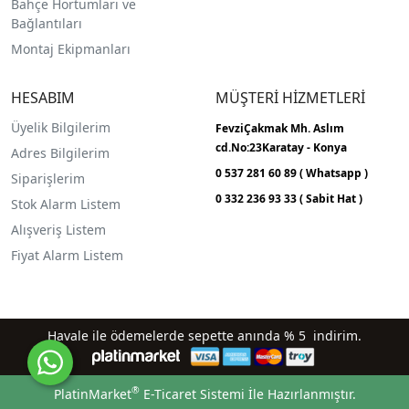
Bahçe Hortumları ve
Bağlantıları
Montaj Ekipmanları
HESABIM
MÜŞTERİ HİZMETLERİ
Üyelik Bilgilerim
FevziÇakmak Mh.
Aslım
cd.No:23
Karatay - Konya
Adres Bilgilerim
0 537 281 60 89 ( Whatsapp )
Siparişlerim
0 332 236 93 33 ( Sabit Hat )
Stok Alarm Listem
Alışveriş Listem
Fiyat Alarm Listem
Havale ile ödemelerde sepette anında % 5 indirim.
®
PlatinMarket
E-Ticaret Sistemi
İle Hazırlanmıştır.