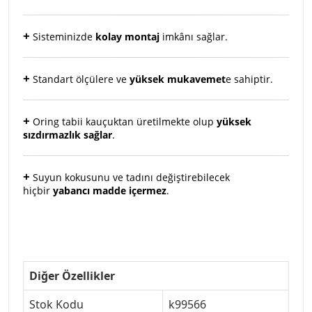
+
Sisteminizde
kolay montaj
imkânı sağlar.
+
Standart ölçülere ve
yüksek mukavemet
e sahiptir.
+
Oring tabii kauçuktan üretilmekte olup
yüksek
sızdırmazlık sağlar
.
+
Suyun kokusunu ve tadını değiştirebilecek
hiçbir
yabancı madde içermez
.
Diğer Özellikler
Stok Kodu
k99566